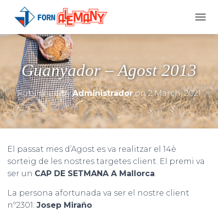
T
O
G
G
L
Guanyador – Agost 2013
E
N
A
Published by
Administrador
on
2 March, 2021
V
I
G
A
T
I
El passat mes d’Agost es va realitzar el 14è
O
sorteig de les nostres targetes client. El premi va
N
ser un
CAP DE SETMANA A Mallorca
.
La persona afortunada va ser el nostre client
nº2301:
Josep Miraño
.