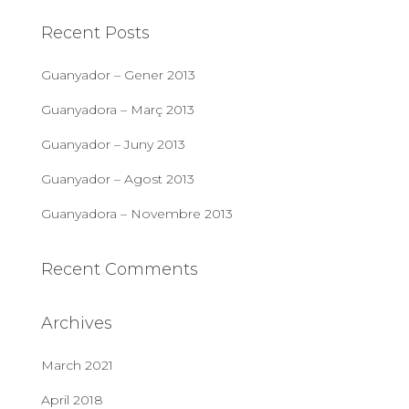
c
Recent Posts
h
f
Guanyador – Gener 2013
o
r
Guanyadora – Març 2013
:
Guanyador – Juny 2013
Guanyador – Agost 2013
Guanyadora – Novembre 2013
Recent Comments
Archives
March 2021
April 2018