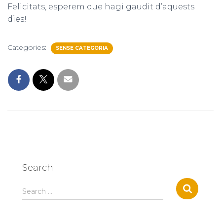
Felicitats, esperem que hagi gaudit d’aquests
dies!
Categories:
SENSE CATEGORIA
Search
S
Search …
e
a
r