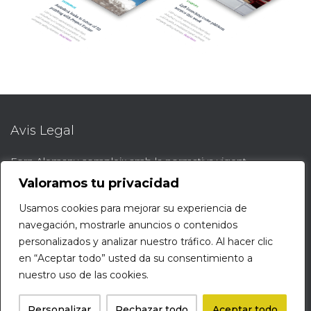
Avis Legal
Forn Alemany compleix amb la normativa vigent.
AVÍS LEGAL
Valoramos tu privacidad
Usamos cookies para mejorar su experiencia de
Protocol de denúncies
navegación, mostrarle anuncios o contenidos
personalizados y analizar nuestro tráfico. Al hacer clic
Protocol denúncies web
en “Aceptar todo” usted da su consentimiento a
nuestro uso de las cookies.
Hestia | Developed by
ThemeIsle
Personalizar
Rechazar todo
Aceptar todo