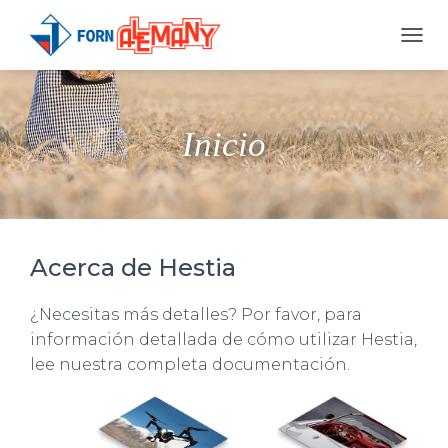
T
O
G
G
L
Inicio
E
N
A
V
I
G
A
Acerca de Hestia
T
I
¿Necesitas más detalles? Por favor, para
O
N
información detallada de cómo utilizar Hestia,
lee nuestra completa documentación.