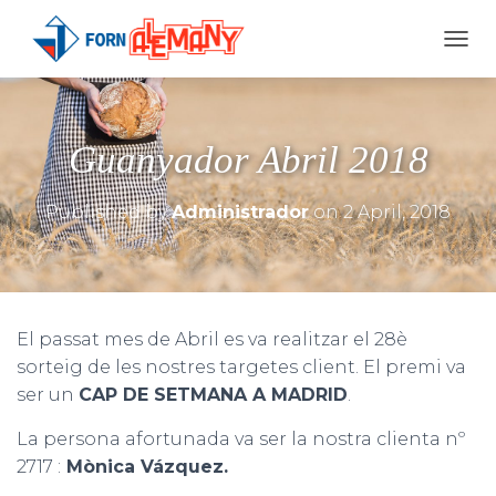
T
O
G
G
L
Guanyador Abril 2018
E
N
A
Published by
Administrador
on
2 April, 2018
V
I
G
A
T
I
El passat mes de Abril es va realitzar el 28è
O
sorteig de les nostres targetes client. El premi va
N
ser un
CAP DE SETMANA A MADRID
.
La persona afortunada va ser la nostra clienta nº
2717 :
Mònica Vázquez.