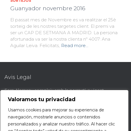
SORTEJOS
Guanyador novembre 2016
El passat mes de Novembre es va realitzar el 25è
sorteig de les nostres targetes client. El premi va
ser un CAP DE SETMANA A MADRID. La persona
afortunada va ser la nostra clienta nº 4007: Ana
Aguilar Leiva. Felicitats,
Read more…
Avis Legal
Forn Alemany compleix amb la normativa vigent.
AVÍS LEGAL
Valoramos tu privacidad
Usamos cookies para mejorar su experiencia de
Protocol de denúncies
navegación, mostrarle anuncios o contenidos
personalizados y analizar nuestro tráfico. Al hacer clic
Protocol denúncies web