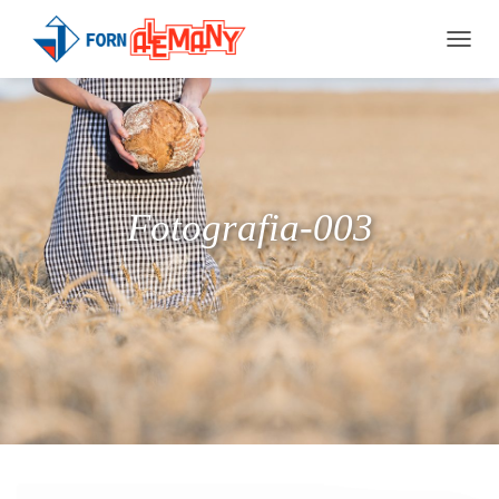
T
O
G
G
L
E
N
A
Fotografia-003
V
I
G
A
T
I
O
N