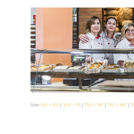
Size:
150 × 150
|
300 × 75
|
750 × 187
|
750 × 187
|
1