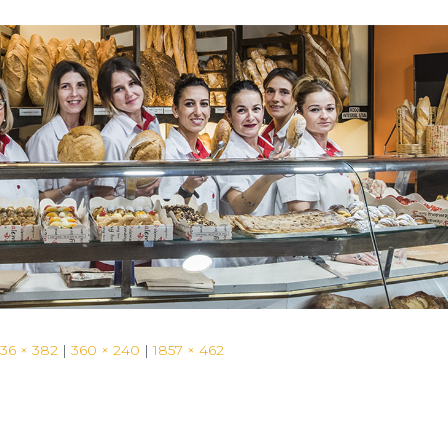
536 × 382
|
360 × 240
|
1857 × 462