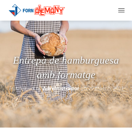
T
O
G
G
L
E
N
A
Entrepà de hamburguesa
V
I
G
amb formatge
A
T
I
Published by
Administrador
on
29 March, 2021
O
N