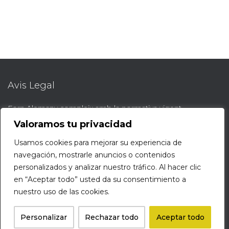
Avis Legal
Forn Alemany compleix amb la normativa vigent.
AVÍS LEGAL
Valoramos tu privacidad
Usamos cookies para mejorar su experiencia de
Protocol de denúncies
navegación, mostrarle anuncios o contenidos
personalizados y analizar nuestro tráfico. Al hacer clic
Protocol denúncies web
en “Aceptar todo” usted da su consentimiento a
nuestro uso de las cookies.
Hestia | Developed by
ThemeIsle
Personalizar
Rechazar todo
Aceptar todo