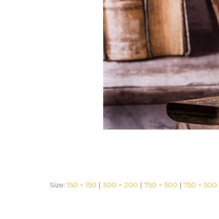
Size:
150 × 150
|
300 × 200
|
750 × 500
|
750 × 500