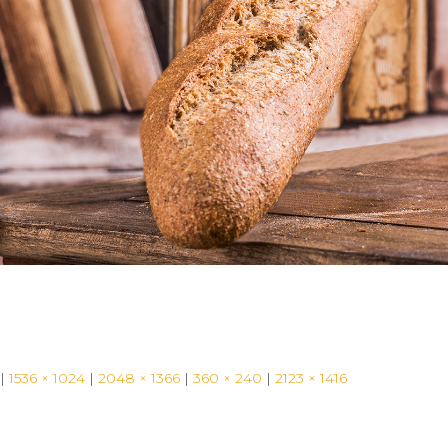
|
1536 × 1024
|
2048 × 1366
|
360 × 240
|
2123 × 1416