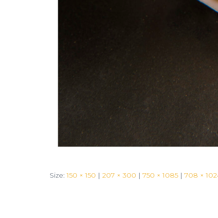
Size:
150 × 150
|
207 × 300
|
750 × 1085
|
708 × 102