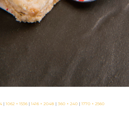
4
|
1062 × 1536
|
1416 × 2048
|
360 × 240
|
1770 × 2560